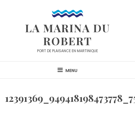
Skip
to
content
LA MARINA DU
ROBERT
PORT DE PLAISANCE EN MARTINIQUE
MENU
12391369_949418198473778_7