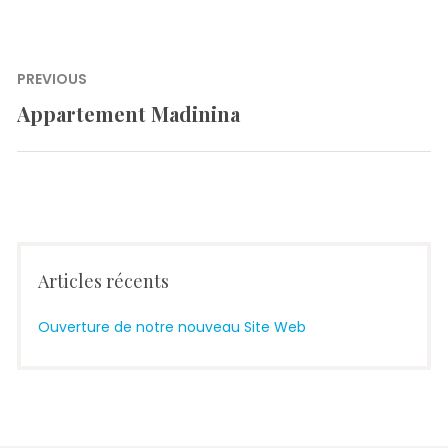
Navigation
PREVIOUS
de
Appartement Madinina
Previous
l’article
post:
Articles récents
Ouverture de notre nouveau Site Web